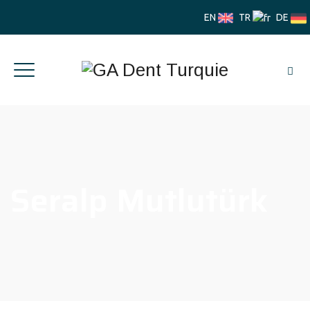
EN
TR
DE
Seralp Mutlutürk